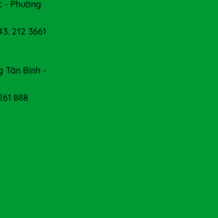
 - Phường
43. 212 3661
 Tân Bình -
 261 888