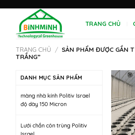
Skip
'
to
content
TRANG CHỦ
TRANG CHỦ
/
SẢN PHẨM ĐƯỢC GẮN T
TRẮNG”
DANH MỤC SẢN PHẨM
màng nhà kính Politiv Israel
độ dày 150 Micron
Lưới chắn côn trùng Politiv
Israel