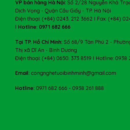
VP bán hàng Hà Nội:
Số 2/28 Nguyễn Khả Trạc
Dịch Vọng - Quận Cầu Giấy - TP. Hà Nội
Điện thoại: (+84) 0243. 212 3662 I Fax: (+84) 02
I
Hotline: 0971 682 666
Tại TP. Hồ Chí Minh:
Số 68/9 Tân Phú 2 - Phường
Thị xã Dĩ An - Bình Dương
Điện thoại: (+84) 0650. 373 8519 I Hotline: 0938
Email:
congnghetuoibinhminh@gmail.com
Hotline:
0971 682 666
-
0938 261 888