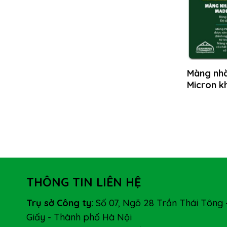
Màng nhà 
Micron k
THÔNG TIN LIÊN HỆ
Trụ sở Công ty:
Số 07, Ngõ 28 Trần Thái Tông 
Giấy - Thành phố Hà Nội