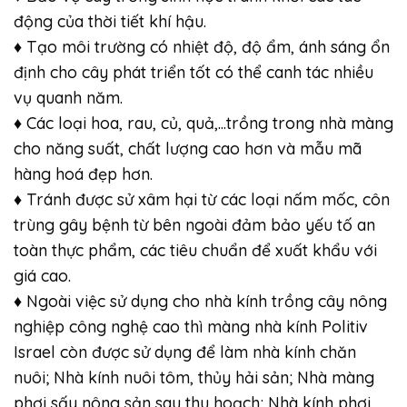
động của thời tiết khí hậu.
♦ Tạo môi trường có nhiệt độ, độ ẩm, ánh sáng ổn
định cho cây phát triển tốt có thể canh tác nhiều
vụ quanh năm.
♦ Các loại hoa, rau, củ, quả,…trồng trong nhà màng
cho năng suất, chất lượng cao hơn và mẫu mã
hàng hoá đẹp hơn.
♦ Tránh được sử xâm hại từ các loại nấm mốc, côn
trùng gây bệnh từ bên ngoài đảm bảo yếu tố an
toàn thực phẩm, các tiêu chuẩn để xuất khẩu với
giá cao.
♦ Ngoài việc sử dụng cho nhà kính trồng cây nông
nghiệp công nghệ cao thì màng nhà kính Politiv
Israel còn được sử dụng để làm nhà kính chăn
nuôi; Nhà kính nuôi tôm, thủy hải sản; Nhà màng
phơi sấy nông sản sau thu hoạch; Nhà kính phơi