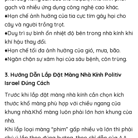
gạch và nhiều ứng dụng công nghệ cao khác.
♦Hạn chế ảnh hưởng của tia cực tím gây hại cho
cây và người trồng trọt.
♦Duy trì sự bình ổn nhiệt độ bên trong nhà kính khi
khí hậu thay đổi.
♦Hạn chế tối đa ảnh hưởng của gió, mưa, bão.
♦Ngăn chặn sự xâm hại của sâu bệnh, côn trùng.
3. Hướng Dẫn Lắp Đặt
Màng Nhà Kính Politiv
Israel
Đúng Cách
Trước khi lắp đặt màng nhà kính cần chọn kích
thước khổ màng phù hợp với chiều ngang của
khung nhà.Khổ màng luôn phải lớn hơn khung của
nhà.
Khi lắp loại màng “phim” gấp nhiều và lớn thì phải
chú ý lắp theo đúng hướng, theo chỉ dẫn của A.A