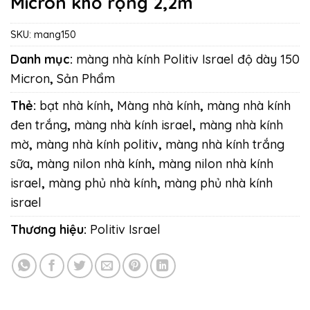
Micron khổ rộng 2,2m
SKU:
mang150
Danh mục:
màng nhà kính Politiv Israel độ dày 150
Micron
,
Sản Phẩm
Thẻ:
bạt nhà kính
,
Màng nhà kính
,
màng nhà kính
đen trắng
,
màng nhà kính israel
,
màng nhà kính
mờ
,
màng nhà kính politiv
,
màng nhà kính trắng
sữa
,
màng nilon nhà kính
,
màng nilon nhà kính
israel
,
màng phủ nhà kính
,
màng phủ nhà kính
israel
Thương hiệu:
Politiv Israel