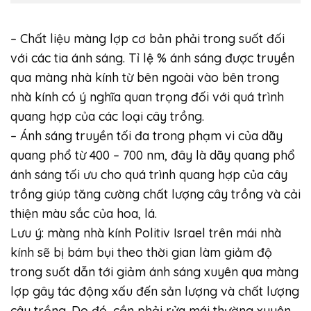
– Chất liệu màng lợp cơ bản phải trong suốt đối
với các tia ánh sáng. Tỉ lệ % ánh sáng được truyền
qua màng nhà kính từ bên ngoài vào bên trong
nhà kính có ý nghĩa quan trọng đối với quá trình
quang hợp của các loại cây trồng.
– Ánh sáng truyền tối đa trong phạm vi của dãy
quang phổ từ 400 – 700 nm, đây là dãy quang phổ
ánh sáng tối ưu cho quá trình quang hợp của cây
trồng giúp tăng cường chất lượng cây trồng và cải
thiện màu sắc của hoa, lá.
Lưu ý: màng nhà kính Politiv Israel trên mái nhà
kính sẽ bị bám bụi theo thời gian làm giảm độ
trong suốt dẫn tới giảm ánh sáng xuyên qua màng
lợp gây tác động xấu đến sản lượng và chất lượng
cây trồng. Do đó, cần phải rửa mái thường xuyên