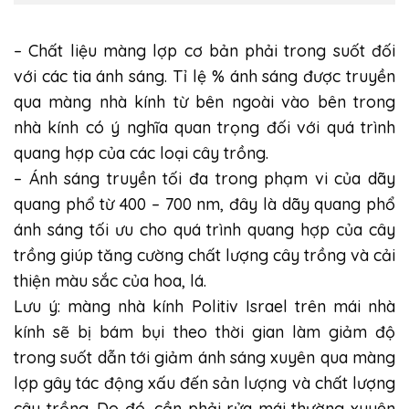
– Chất liệu màng lợp cơ bản phải trong suốt đối
với các tia ánh sáng. Tỉ lệ % ánh sáng được truyền
qua màng nhà kính từ bên ngoài vào bên trong
nhà kính có ý nghĩa quan trọng đối với quá trình
quang hợp của các loại cây trồng.
– Ánh sáng truyền tối đa trong phạm vi của dãy
quang phổ từ 400 – 700 nm, đây là dãy quang phổ
ánh sáng tối ưu cho quá trình quang hợp của cây
trồng giúp tăng cường chất lượng cây trồng và cải
thiện màu sắc của hoa, lá.
Lưu ý: màng nhà kính Politiv Israel trên mái nhà
kính sẽ bị bám bụi theo thời gian làm giảm độ
trong suốt dẫn tới giảm ánh sáng xuyên qua màng
lợp gây tác động xấu đến sản lượng và chất lượng
cây trồng. Do đó, cần phải rửa mái thường xuyên