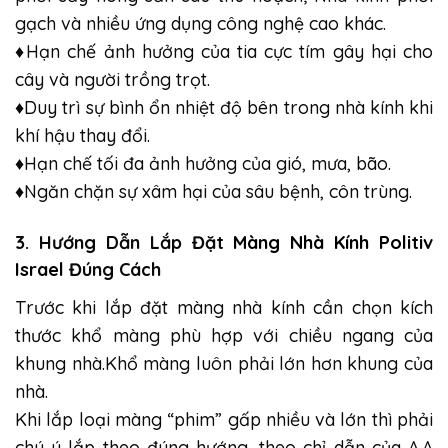
gạch và nhiều ứng dụng công nghệ cao khác.
♦Hạn chế ảnh hưởng của tia cực tím gây hại cho
cây và người trồng trọt.
♦Duy trì sự bình ổn nhiệt độ bên trong nhà kính khi
khí hậu thay đổi.
♦Hạn chế tối đa ảnh hưởng của gió, mưa, bão.
♦Ngăn chặn sự xâm hại của sâu bệnh, côn trùng.
3. Hướng Dẫn Lắp Đặt
Màng Nhà Kính Politiv
Israel
Đúng Cách
Trước khi lắp đặt màng nhà kính cần chọn kích
thước khổ màng phù hợp với chiều ngang của
khung nhà.Khổ màng luôn phải lớn hơn khung của
nhà.
Khi lắp loại màng “phim” gấp nhiều và lớn thì phải
chú ý lắp theo đúng hướng, theo chỉ dẫn của A.A