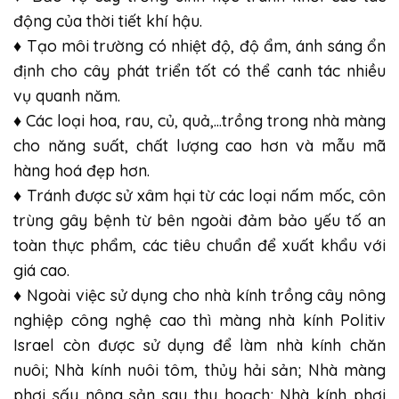
động của thời tiết khí hậu.
♦ Tạo môi trường có nhiệt độ, độ ẩm, ánh sáng ổn
định cho cây phát triển tốt có thể canh tác nhiều
vụ quanh năm.
♦ Các loại hoa, rau, củ, quả,…trồng trong nhà màng
cho năng suất, chất lượng cao hơn và mẫu mã
hàng hoá đẹp hơn.
♦ Tránh được sử xâm hại từ các loại nấm mốc, côn
trùng gây bệnh từ bên ngoài đảm bảo yếu tố an
toàn thực phẩm, các tiêu chuẩn để xuất khẩu với
giá cao.
♦ Ngoài việc sử dụng cho nhà kính trồng cây nông
nghiệp công nghệ cao thì màng nhà kính Politiv
Israel còn được sử dụng để làm nhà kính chăn
nuôi; Nhà kính nuôi tôm, thủy hải sản; Nhà màng
phơi sấy nông sản sau thu hoạch; Nhà kính phơi