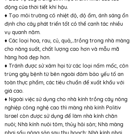
động của thời tiết khí hậu.
♦ Tạo môi trường có nhiệt độ, độ ẩm, ánh sáng ổn
định cho cây phát triển tốt có thể canh tác nhiều
vụ quanh năm.
♦ Các loại hoa, rau, củ, quả,…trồng trong nhà màng
cho năng suất, chất lượng cao hơn và mẫu mã
hàng hoá đẹp hơn.
♦ Tránh được sử xâm hại từ các loại nấm mốc, côn
trùng gây bệnh từ bên ngoài đảm bảo yếu tố an
toàn thực phẩm, các tiêu chuẩn để xuất khẩu với
giá cao.
♦ Ngoài việc sử dụng cho nhà kính trồng cây nông
nghiệp công nghệ cao thì màng nhà kính Politiv
Israel còn được sử dụng để làm nhà kính chăn
nuôi; Nhà kính nuôi tôm, thủy hải sản; Nhà màng
phơi sấy nông sản sau thu hoạch; Nhà kính phơi