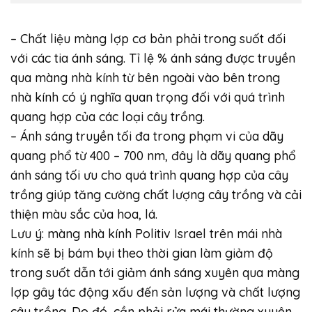
– Chất liệu màng lợp cơ bản phải trong suốt đối
với các tia ánh sáng. Tỉ lệ % ánh sáng được truyền
qua màng nhà kính từ bên ngoài vào bên trong
nhà kính có ý nghĩa quan trọng đối với quá trình
quang hợp của các loại cây trồng.
– Ánh sáng truyền tối đa trong phạm vi của dãy
quang phổ từ 400 – 700 nm, đây là dãy quang phổ
ánh sáng tối ưu cho quá trình quang hợp của cây
trồng giúp tăng cường chất lượng cây trồng và cải
thiện màu sắc của hoa, lá.
Lưu ý: màng nhà kính Politiv Israel trên mái nhà
kính sẽ bị bám bụi theo thời gian làm giảm độ
trong suốt dẫn tới giảm ánh sáng xuyên qua màng
lợp gây tác động xấu đến sản lượng và chất lượng
cây trồng. Do đó, cần phải rửa mái thường xuyên