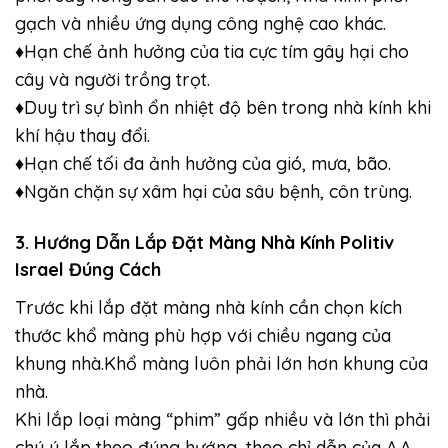
gạch và nhiều ứng dụng công nghệ cao khác.
♦Hạn chế ảnh hưởng của tia cực tím gây hại cho
cây và người trồng trọt.
♦Duy trì sự bình ổn nhiệt độ bên trong nhà kính khi
khí hậu thay đổi.
♦Hạn chế tối đa ảnh hưởng của gió, mưa, bão.
♦Ngăn chặn sự xâm hại của sâu bệnh, côn trùng.
3. Hướng Dẫn Lắp Đặt
Màng Nhà Kính Politiv
Israel
Đúng Cách
Trước khi lắp đặt màng nhà kính cần chọn kích
thước khổ màng phù hợp với chiều ngang của
khung nhà.Khổ màng luôn phải lớn hơn khung của
nhà.
Khi lắp loại màng “phim” gấp nhiều và lớn thì phải
chú ý lắp theo đúng hướng, theo chỉ dẫn của A.A