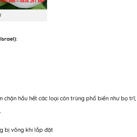
l
Israel):
 chặn hầu hết các loại côn trùng phổ biến như bọ trĩ
V
g bị võng khi lắp đặt