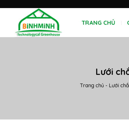
Skip
'
to
content
TRANG CHỦ
Lưới ch
Trang chủ
-
Lưới chắ