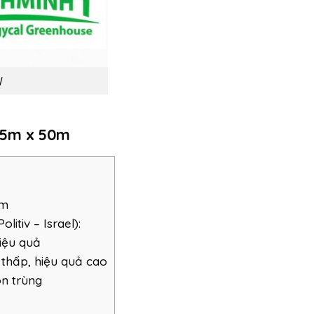
l
2,15m x 50m
50m
itiv – Israel):
hiệu quả
í thấp, hiệu quả cao
n trùng