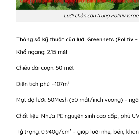
Lưới chắn côn trùng Politiv Israe
Thông số kỹ thuật của lưới Greennets (Politiv – 
Khổ ngang: 2.15 mét
Chiều dài cuộn: 50 mét
Diện tích phủ: ~107m²
Mật độ lưới: 50Mesh (50 mắt/inch vuông) – ngăn
Chất liệu: Nhựa PE nguyên sinh cao cấp, phủ U
Tỷ trọng: 0.940g/cm³ – giúp lưới nhẹ, bền, khôn