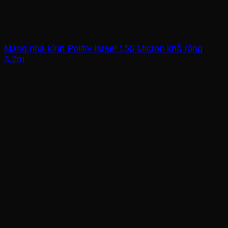
Màng nhà kính Politiv Israel 150 Micron khổ rộng
3,2m