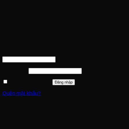
Đăng nhập
Tên tài khoản hoặc địa chỉ email
*
Mật khẩu
*
Ghi nhớ mật khẩu
Đăng nhập
Quên mật khẩu?