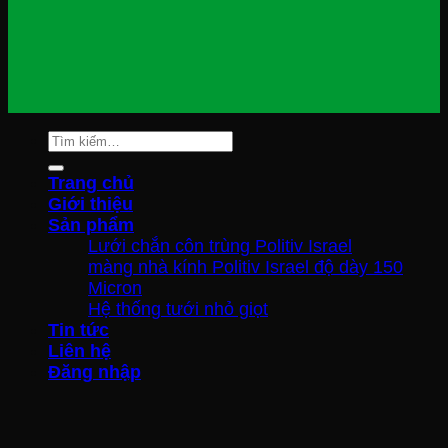
Tìm
kiếm:
Trang chủ
Giới thiệu
Sản phẩm
Lưới chắn côn trùng Politiv Israel
màng nhà kính Politiv Israel độ dày 150
Micron
Hệ thống tưới nhỏ giọt
Tin tức
Liên hệ
Đăng nhập