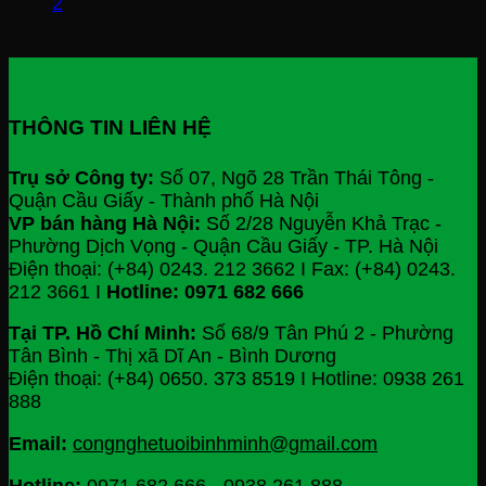
2
THÔNG TIN LIÊN HỆ
Trụ sở Công ty:
Số 07, Ngõ 28 Trần Thái Tông -
Quận Cầu Giấy - Thành phố Hà Nội
VP bán hàng Hà Nội:
Số 2/28 Nguyễn Khả Trạc -
Phường Dịch Vọng - Quận Cầu Giấy - TP. Hà Nội
Điện thoại: (+84) 0243. 212 3662 I Fax: (+84) 0243.
212 3661 I
Hotline: 0971 682 666
Tại TP. Hồ Chí Minh:
Số 68/9 Tân Phú 2 - Phường
Tân Bình - Thị xã Dĩ An - Bình Dương
Điện thoại: (+84) 0650. 373 8519 I Hotline: 0938 261
888
Email:
congnghetuoibinhminh@gmail.com
Hotline:
0971 682 666
-
0938 261 888