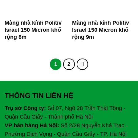
Màng nhà kính Politiv
Màng nhà kính Politiv
Israel 150 Micron khổ
Israel 150 Micron khổ
rộng 8m
rộng 9m
1
2
THÔNG TIN LIÊN HỆ
Trụ sở Công ty:
Số 07, Ngõ 28 Trần Thái Tông -
Quận Cầu Giấy - Thành phố Hà Nội
VP bán hàng Hà Nội:
Số 2/28 Nguyễn Khả Trạc -
Phường Dịch Vọng - Quận Cầu Giấy - TP. Hà Nội