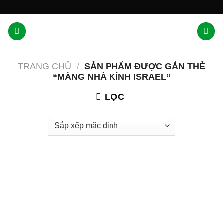
Skip
'
to
content
TRANG CHỦ
/
SẢN PHẨM ĐƯỢC GẮN THẺ
“MÀNG NHÀ KÍNH ISRAEL”
LỌC