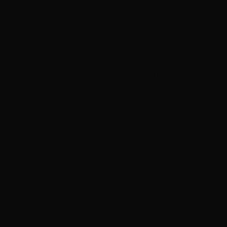
Poltiv phát triển các tấm thông minh và sáng tạo với 
thuật hàng đầu tại Israel và trên toàn thế giới.
Công ty hoạt động trên thị trường quốc tế và như một p
bước chiến lược bao gồm thành lập hoặc mua lại các nh
trong lĩnh vực nông nghiệp.
Chiến lược này cho phép Poltiv gần gũi hơn với khách
xuất tấm nhựa tại Mexico đã được mua vào cuối năm 2
dây chuyền sản xuất năm lớp, được coi là công nghệ tiê
hàng tại Mexico và khắp Nam Mỹ.
Ngoài việc mua lại nhà máy ở Mexico, Meteor, nhà sản
2015 và trở thành một phần của Poltiv Group. Kể từ k
và đáp ứng nhu cầu ngày càng tăng về lưới chống côn t
Trong những năm gần đây, công ty đã mua máy móc hiện 
giới.
Với việc mua thiết bị, năng lực sản xuất tại tất cả cá
Ngoài việc tiếp thị các sản phẩm của công ty tại Israel
Hoạt động tiếp thị được thực hiện trực tiếp bởi công 
tiếp thị chính là: Hoa Kỳ, Mexico, Tây Ban Nha, Ý, Bắc