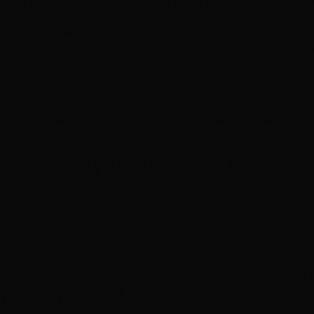
sự hợp tác chặt chẽ với hệ thống nông nghiệp, các giảng
hần của quá trình tăng trưởng, Poltiv nhìn thấy và xác đ
à máy sản xuất, đa dạng hóa sản phẩm và thành lập các 
 hàng và cung cấp phản hồi tốt hơn và hiệu quả hơn. L
013 và tính đến năm 2014, nhà máy đã sản xuất hết côn
n tiến nhất trên thế giới và có công suất sản xuất là 1
 xuất lưới chống côn trùng hàng đầu thế giới cho ngàn
hi mua lại, nhiều nỗ lực và nguồn vốn đáng kể đã được 
rùng trên toàn thế giới.
đại và thiết bị tiên tiến để đáp ứng nhu cầu cao về sản
c nhà máy của tập đoàn đạt khoảng 58.000 tấn mỗi năm.
, Poltiv Group còn xuất khẩu sang tất cả các châu lục và
ty, thông qua các công ty con ở nước ngoài và thông qu
 Âu, Đông Âu, Châu Phi, Úc, Ấn Độ và nhiều quốc gia khá