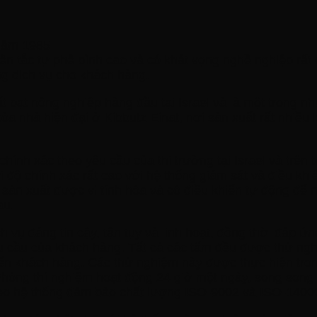
 năm 1985
yên tắc tự phê bình cao và có khát vọng nghề nghiệp rấ
ng dịch vụ cho khách hàng.
ất bạt nông nghiệp hàng đầu tại Israel và là một trong
 tòa nhà hiện đại ở Kibbutz Einat, nơi sản xuất rất nhiề
hính xác theo yêu cầu của thị trường tại Israel và trên 
ởi độ chính xác rất cao với hệ thống giám sát và điều k
 sản xuất được vi tính hóa và có điều khiển tự động để 
au.
 vụ đáng tin cậy, tận tụy và linh hoạt, đồng thời đáp ứn
u cầu của khách hàng. Tất cả các tấm đều được thử nghi
đến khách hàng. Các thử nghiệm này được thực hiện tro
 Phòng thí nghiệm hoạt động 24 giờ một ngày, song song
heo hệ thống đảm bảo chất lượng ISO-9002 và ISO-1400