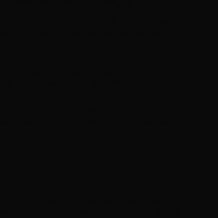
 viên nông nghiệp và các viện nghiên cứu học
ịnh các thị trường tương lai và thực hiện các
công ty con tiếp thị tại các quốc gia hàng đầu
à một phần của chiến lược này, một nhà máy sản
g suất. Nhà máy đặt tại Thành phố Mexico, có
7.000 tấn mỗi năm. Poltiv Mexico phục vụ khách
h nông nghiệp, đã được mua lại vào cuối năm
đầu tư vào nhà máy để tăng năng lực sản xuất
 phẩm của công ty tại Israel và trên toàn thế
 hơn 50 quốc gia khác nhau trên toàn thế giới.
a nhiều nhà phân phối khác nhau. Các điểm đến
c. Công ty sở hữu các công ty tiếp thị tại Hoa