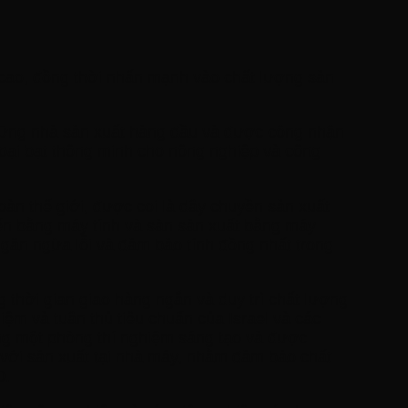
t cao, đồng thời nhấn mạnh vào chất lượng sản
 những nhà sản xuất hàng đầu và được công nhận
u loại bạt thông minh cho nông nghiệp và công
toàn thế giới, được coi là dây chuyền sản xuất
hiển bằng máy tính và sàn sản xuất bằng máy
ngăn ngừa lỗi và đảm bảo tính đồng nhất trong
g thời gian giao hàng ngắn và duy trì chất lượng
ệm và tuân thủ tiêu chuẩn của Israel và các
ng một phòng thí nghiệm sáng tạo và được
 với sản xuất tại nhà máy, nhằm đảm bảo chất
0.