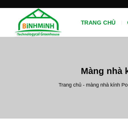
Skip
'
to
content
TRANG CHỦ
Màng nhà k
Trang chủ
-
màng nhà kính Poli