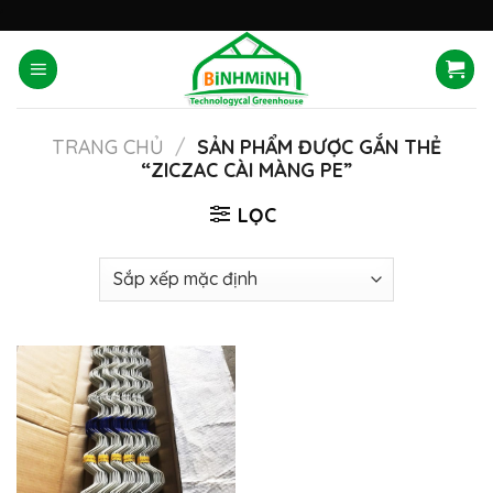
Skip
'
to
content
TRANG CHỦ
/
SẢN PHẨM ĐƯỢC GẮN THẺ
“ZICZAC CÀI MÀNG PE”
LỌC