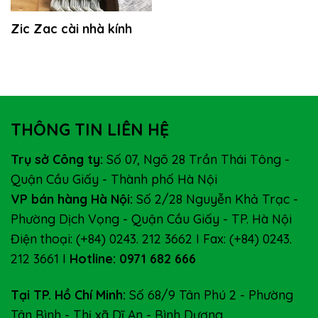
Zic Zac cài nhà kính
THÔNG TIN LIÊN HỆ
Trụ sở Công ty:
Số 07, Ngõ 28 Trần Thái Tông -
Quận Cầu Giấy - Thành phố Hà Nội
VP bán hàng Hà Nội:
Số 2/28 Nguyễn Khả Trạc -
Phường Dịch Vọng - Quận Cầu Giấy - TP. Hà Nội
Điện thoại: (+84) 0243. 212 3662 I Fax: (+84) 0243.
212 3661 I
Hotline: 0971 682 666
Tại TP. Hồ Chí Minh:
Số 68/9 Tân Phú 2 - Phường
Tân Bình - Thị xã Dĩ An - Bình Dương