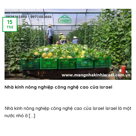
15
Th5
Nhà kính nông nghiệp công nghệ cao của Israel
Nhà kính nông nghiệp công nghệ cao của Israel Israel là một
nước nhỏ ở [...]