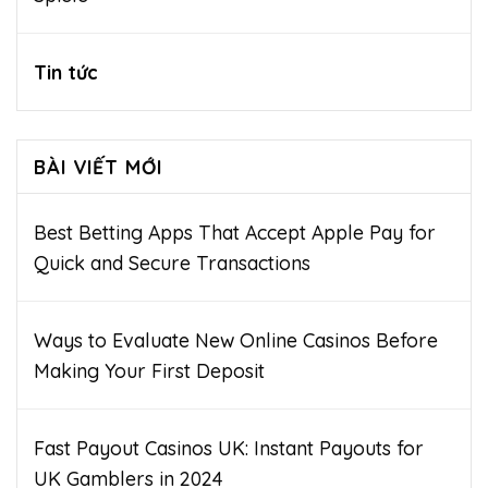
Tin tức
BÀI VIẾT MỚI
Best Betting Apps That Accept Apple Pay for
Quick and Secure Transactions
Ways to Evaluate New Online Casinos Before
Making Your First Deposit
Fast Payout Casinos UK: Instant Payouts for
UK Gamblers in 2024