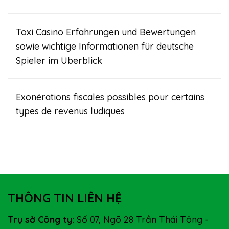
Toxi Casino Erfahrungen und Bewertungen
sowie wichtige Informationen für deutsche
Spieler im Überblick
Exonérations fiscales possibles pour certains
types de revenus ludiques
THÔNG TIN LIÊN HỆ
Trụ sở Công ty:
Số 07, Ngõ 28 Trần Thái Tông -