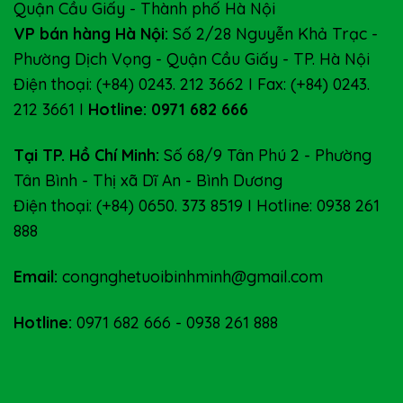
Quận Cầu Giấy - Thành phố Hà Nội
VP bán hàng Hà Nội:
Số 2/28 Nguyễn Khả Trạc -
Phường Dịch Vọng - Quận Cầu Giấy - TP. Hà Nội
Điện thoại: (+84) 0243. 212 3662 I Fax: (+84) 0243.
212 3661 I
Hotline: 0971 682 666
Tại TP. Hồ Chí Minh:
Số 68/9 Tân Phú 2 - Phường
Tân Bình - Thị xã Dĩ An - Bình Dương
Điện thoại: (+84) 0650. 373 8519 I Hotline: 0938 261
888
Email:
congnghetuoibinhminh@gmail.com
Hotline:
0971 682 666
-
0938 261 888