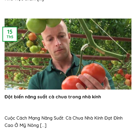
15
Th5
Đột biến năng suất cà chua trong nhà kính
Cuộc Cách Mạng Năng Suất: Cà Chua Nhà Kính Đạt Đỉnh
Cao Ở Mỹ Nông [...]