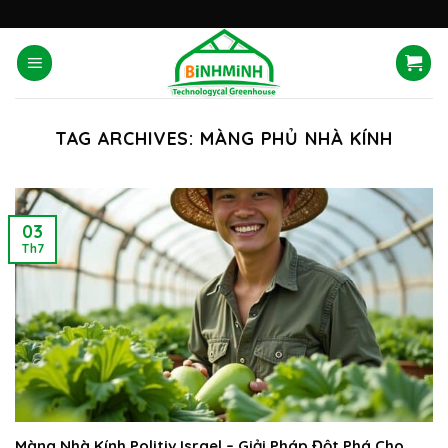
Skip
'
to
content
TAG ARCHIVES:
MÀNG PHỦ NHÀ KÍNH
03
Th7
Màng Nhà Kính Politiv Israel – Giải Pháp Đột Phá Cho