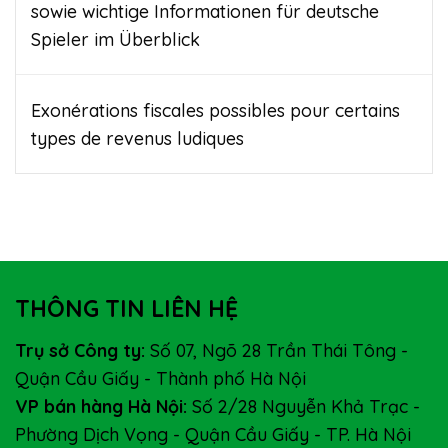
sowie wichtige Informationen für deutsche
Spieler im Überblick
Exonérations fiscales possibles pour certains
types de revenus ludiques
THÔNG TIN LIÊN HỆ
Trụ sở Công ty:
Số 07, Ngõ 28 Trần Thái Tông -
Quận Cầu Giấy - Thành phố Hà Nội
VP bán hàng Hà Nội:
Số 2/28 Nguyễn Khả Trạc -
Phường Dịch Vọng - Quận Cầu Giấy - TP. Hà Nội