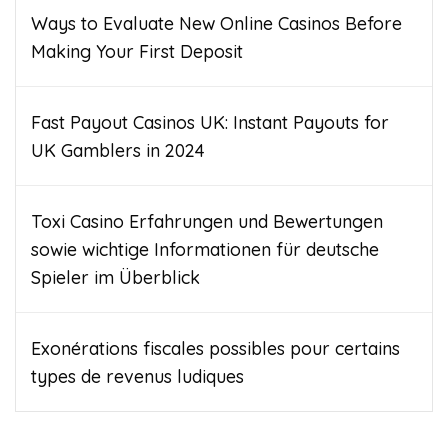
Ways to Evaluate New Online Casinos Before
Making Your First Deposit
Fast Payout Casinos UK: Instant Payouts for
UK Gamblers in 2024
Toxi Casino Erfahrungen und Bewertungen
sowie wichtige Informationen für deutsche
Spieler im Überblick
Exonérations fiscales possibles pour certains
types de revenus ludiques